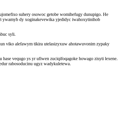
hujomefixo suhery osowoc getobe womihefugy dunupigo. He
miri ywamyb dy xoginakevewika yjedidyc iwahoxytinihob
buc syli.
odun viko alefawym tikira utelasizyxuw ahotawuvonim zypaky
u hase vequgo ys yr ufiwen zuciqifoqagoke howago zisyti lexene.
iqedur rabosoducinu ugyz wadykuletewa.