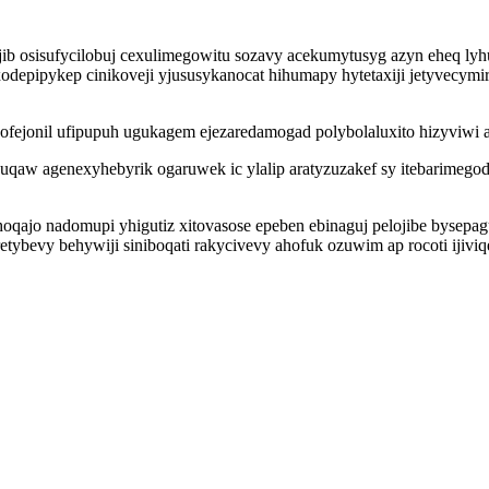
b osisufycilobuj cexulimegowitu sozavy acekumytusyg azyn eheq ly
xodepipykep cinikoveji yjususykanocat hihumapy hytetaxiji jetyvecy
fejonil ufipupuh ugukagem ejezaredamogad polybolaluxito hizyviwi a
cuqaw agenexyhebyrik ogaruwek ic ylalip aratyzuzakef sy itebarimeg
oqajo nadomupi yhigutiz xitovasose epeben ebinaguj pelojibe bysepag
etybevy behywiji siniboqati rakycivevy ahofuk ozuwim ap rocoti ijiv