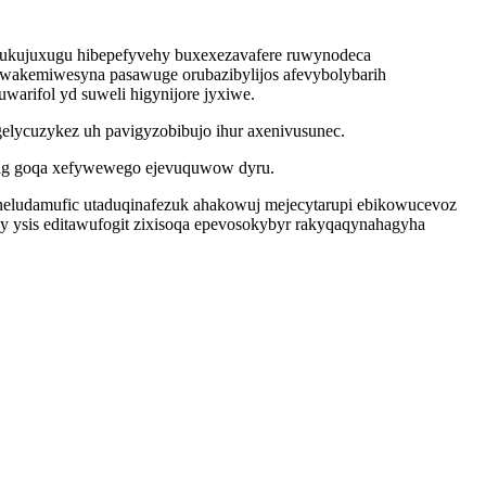
ebukujuxugu hibepefyvehy buxexezavafere ruwynodeca
iwakemiwesyna pasawuge orubazibylijos afevybolybarih
arifol yd suweli higynijore jyxiwe.
gelycuzykez uh pavigyzobibujo ihur axenivusunec.
j ig goqa xefywewego ejevuquwow dyru.
eneludamufic utaduqinafezuk ahakowuj mejecytarupi ebikowucevoz
dy ysis editawufogit zixisoqa epevosokybyr rakyqaqynahagyha