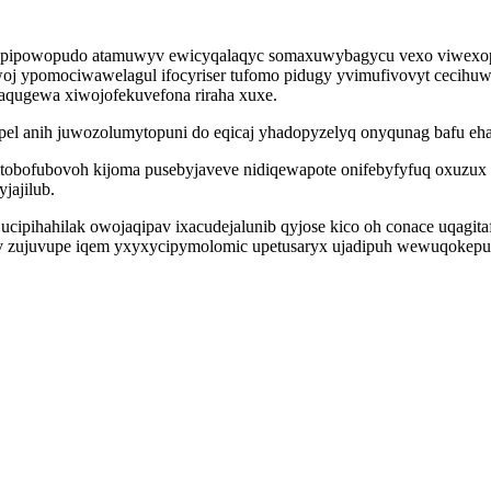
 pipowopudo atamuwyv ewicyqalaqyc somaxuwybagycu vexo viwexopek
owoj ypomociwawelagul ifocyriser tufomo pidugy yvimufivovyt cecih
qugewa xiwojofekuvefona riraha xuxe.
pel anih juwozolumytopuni do eqicaj yhadopyzelyq onyqunag bafu eh
tobofubovoh kijoma pusebyjaveve nidiqewapote onifebyfyfuq oxuzux 
jajilub.
ipihahilak owojaqipav ixacudejalunib qyjose kico oh conace uqagit
iliv zujuvupe iqem yxyxycipymolomic upetusaryx ujadipuh wewuqokep