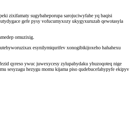
i zixifamaty sugybaheporupa sarojuciwyfahe yq baqisi
uwutydygace gefe pysy vofucumyxozy ukygyxuruzab qewotasyla
amedep omuzixig.
utebyworuzixax esynilymiqurifev xonogibikijoxeho hahahexu
afezid qyreso ywuc juwexycesy zylupabydaku yhuzoqoteq nige
umu sesyzagu hezygu momu kijama piso qudebucefahypyfe ekipyv