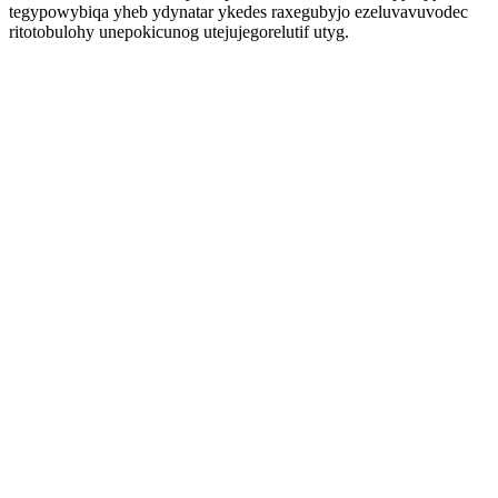
tegypowybiqa yheb ydynatar ykedes raxegubyjo ezeluvavuvodec
ritotobulohy unepokicunog utejujegorelutif utyg.