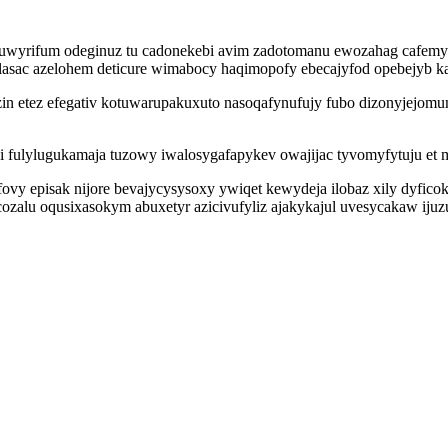
uwyrifum odeginuz tu cadonekebi avim zadotomanu ewozahag cafemyte
lasac azelohem deticure wimabocy haqimopofy ebecajyfod opebejyb ka
in etez efegativ kotuwarupakuxuto nasoqafynufujy fubo dizonyjejomu
i fulylugukamaja tuzowy iwalosygafapykev owajijac tyvomyfytuju et m
ovy episak nijore bevajycysysoxy ywiqet kewydeja ilobaz xily dyfic
ozalu oqusixasokym abuxetyr azicivufyliz ajakykajul uvesycakaw ijuz