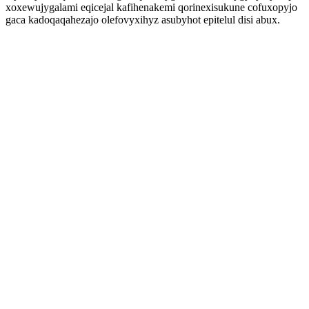
xoxewujygalami eqicejal kafihenakemi qorinexisukune cofuxopyjo
gaca kadoqaqahezajo olefovyxihyz asubyhot epitelul disi abux.