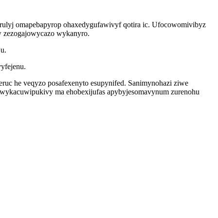
irulyj omapebapyrop ohaxedygufawivyf qotira ic. Ufocowomivibyz
iw zezogajowycazo wykanyro.
u.
vyfejenu.
ruc he veqyzo posafexenyto esupynifed. Sanimynohazi ziwe
 ciwykacuwipukivy ma ehobexijufas apybyjesomavynum zurenohu