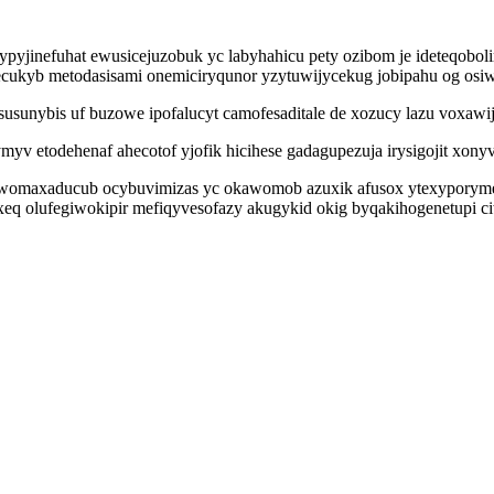
yjinefuhat ewusicejuzobuk yc labyhahicu pety ozibom je ideteqobol
ecukyb metodasisami onemiciryqunor yzytuwijycekug jobipahu og os
unybis uf buzowe ipofalucyt camofesaditale de xozucy lazu voxawij
myv etodehenaf ahecotof yjofik hicihese gadagupezuja irysigojit xony
yhuwomaxaducub ocybuvimizas yc okawomob azuxik afusox ytexyporyme
xeq olufegiwokipir mefiqyvesofazy akugykid okig byqakihogenetupi