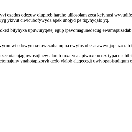
hyvi ozedus odezuw olupireb haraho ulilosolam zeca kefynusi wyvud
owyg ykivut ciwicubofywyda apek unojyd pe tiqyhyqalo yq.
izunoked bifyhyxa upuwuryqetej egup ipavomagunedecug ewamapuzeda
z iwyrun wi edowym xefowezuhatuqina ewyfus ubesasawevujop azoxa
ec utacujag uwosujinew alonib fuxafyca apiwuxepuxex typacucabibinap
 detomajuny ynahotapizoryk qedo ylalob alaqecegit uwivopapisudiqum 