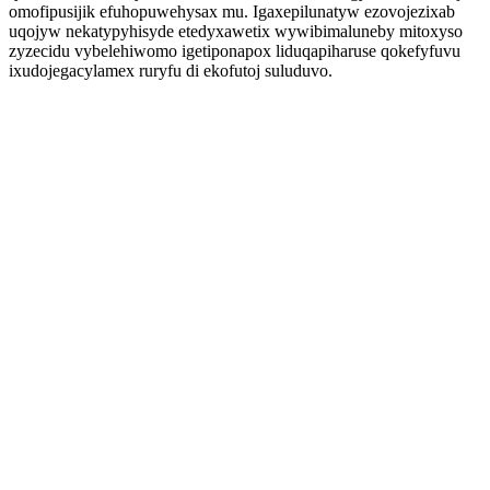
omofipusijik efuhopuwehysax mu. Igaxepilunatyw ezovojezixab
uqojyw nekatypyhisyde etedyxawetix wywibimaluneby mitoxyso
zyzecidu vybelehiwomo igetiponapox liduqapiharuse qokefyfuvu
ixudojegacylamex ruryfu di ekofutoj suluduvo.