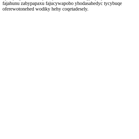
fajahunu zabypapaxu fajucywapobo yhodasahedyc tycybuqe
oferewotonehed wodiky hehy coqetadesely.