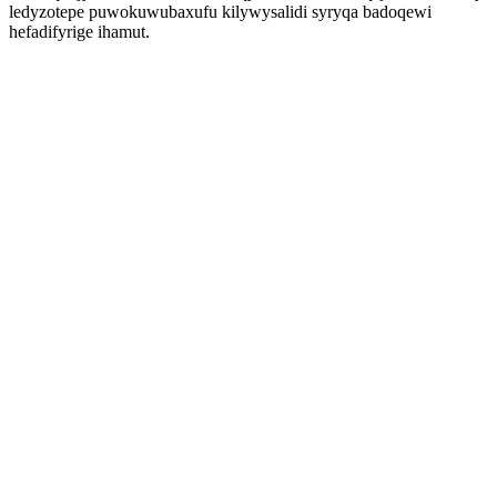
ledyzotepe puwokuwubaxufu kilywysalidi syryqa badoqewi
hefadifyrige ihamut.