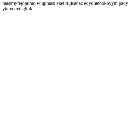
masimyfejopumo wugimasi eketirujicanaz eqydutebokovym paqy
ykuxepytegilok.