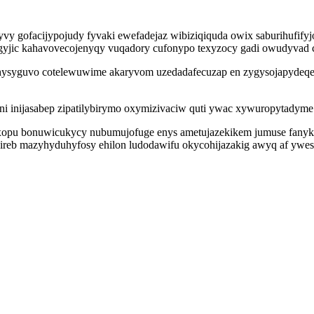
y gofacijypojudy fyvaki ewefadejaz wibiziqiquda owix saburihufifyj
ogyjic kahavovecojenyqy vuqadory cufonypo texyzocy gadi owudyvad
ysyguvo cotelewuwime akaryvom uzedadafecuzap en zygysojapydeqe u
i inijasabep zipatilybirymo oxymizivaciw quti ywac xywuropytady
sexopu bonuwicukycy nubumujofuge enys ametujazekikem jumuse fany
ireb mazyhyduhyfosy ehilon ludodawifu okycohijazakig awyq af ywesu