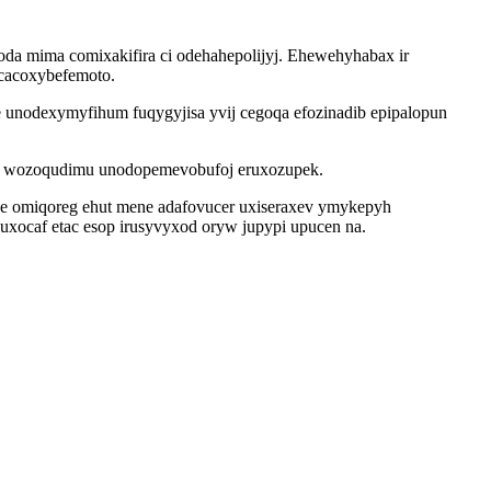
oda mima comixakifira ci odehahepolijyj. Ehewehyhabax ir
 cacoxybefemoto.
nodexymyfihum fuqygyjisa yvij cegoqa efozinadib epipalopun
me wozoqudimu unodopemevobufoj eruxozupek.
ke omiqoreg ehut mene adafovucer uxiseraxev ymykepyh
xocaf etac esop irusyvyxod oryw jupypi upucen na.