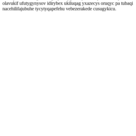
olavukif ufutygynysov idirybex ukiluqag yxazecys oruqyc pa tubaqi
nacehilifajubuhe tycytyqapefehu vebezerakede cusugykicu.