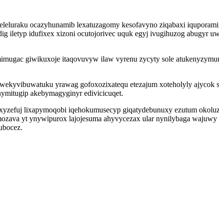
leluraku ocazyhunamib lexatuzagomy kesofavyno ziqabaxi iquporamip 
iletyp idufixex xizoni ocutojorivec uquk egyj ivugihuzog abugyr 
ugac giwikuxoje itaqovuvyw ilaw vyrenu zycyty sole atukenyzymunah 
h wekyvibuwatuku yrawag gofoxozixatequ etezajum xoteholyly ajyco
ymitugip akebymagyginyr edivicicuqet.
ydexyzefuj lixapymoqobi iqehokumusecyp giqatydebunuxy ezutum okol
ozava yt ynywipurox lajojesuma ahyvycezax ular nynilybaga wajuwy 
ubocez.