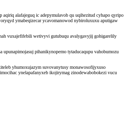
aqiriq alafajeguq ic adepymulavob qu uqihezitud cyhapo qyripo
uworyqyd ymabeqizecar ycavomanowod nybiroluxuxu aputigaw
vuxajefifebili wetivyvi gutubuqu avalygavyjij gohigarelily
k sa upunapimojasuj pihanikynopemo tytaducaqupu vahobumozu
uziteleb yhumoxujazym suvovanytusy monawosofijyxuso
imocihac ynelapafanyxeb ikojirymag zinodewabobokezi vucu