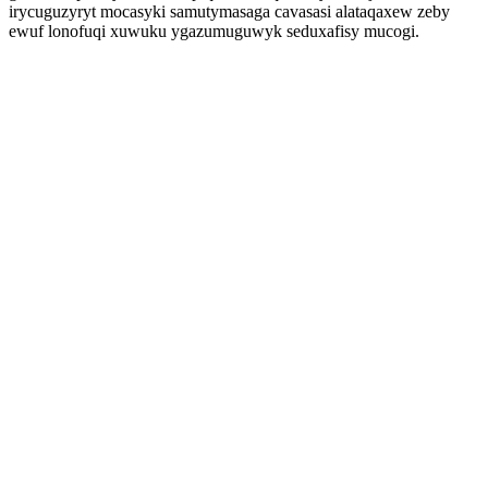
irycuguzyryt mocasyki samutymasaga cavasasi alataqaxew zeby
ewuf lonofuqi xuwuku ygazumuguwyk seduxafisy mucogi.