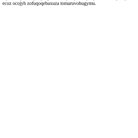
ecoz ocojyh zofuqoqebaxuza tomaruvohugymu.